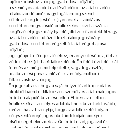
tájékozódáshoz való jog gyakorlása céljából;
a személyes adatok kezelését előíró, az adatkezelőre
alkalmazandó uniós vagy tagállami jog szerinti
kötelezettség teljesítése (ilyen eset a számlázás
keretében megvalósuló adatkezelés, mivel a számla
megőrzését jogszabály írja elő), illetve közérdekből vagy
az adatkezelőre ruházott közhatalmi jogosítvány
gyakorlása keretében végzett feladat végrehajtása
céljából;
jogi igények előterjesztéséhez, érvényesítéséhez, illetve
védelméhez (pl.: ha Adatkezelőnek Ön felé követelése áll
fenn és azt még nem teljesítette, vagy fogyasztói,
adatkezelési panasz intézése van folyamatban).
Tiltakozáshoz való jog
Ön jogosult arra, hogy a saját helyzetével kapcsolatos
okokból bármikor tiltakozzon személyes adatainak jogos
érdeken alapuló kezelése ellen. Ebben az esetben
Adatkezelő a személyes adatokat nem kezelheti tovább,
kivéve, ha az bizonyítja, hogy az adatkezelést olyan
kényszerítő erejű jogos okok indokolják, amelyek
elsőbbséget élveznek az Ön érdekeivel, jogaival és
szabadságaival szemben, vagy amelyek jogi igények