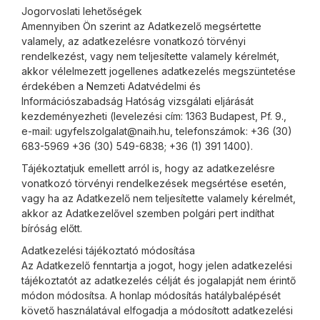
Jogorvoslati lehetőségek
Amennyiben Ön szerint az Adatkezelő megsértette
valamely, az adatkezelésre vonatkozó törvényi
rendelkezést, vagy nem teljesítette valamely kérelmét,
akkor vélelmezett jogellenes adatkezelés megszüntetése
érdekében a Nemzeti Adatvédelmi és
Információszabadság Hatóság vizsgálati eljárását
kezdeményezheti (levelezési cím: 1363 Budapest, Pf. 9.,
e-mail: ugyfelszolgalat@naih.hu, telefonszámok: +36 (30)
683-5969 +36 (30) 549-6838; +36 (1) 391 1400).
Tájékoztatjuk emellett arról is, hogy az adatkezelésre
vonatkozó törvényi rendelkezések megsértése esetén,
vagy ha az Adatkezelő nem teljesítette valamely kérelmét,
akkor az Adatkezelővel szemben polgári pert indíthat
bíróság előtt.
Adatkezelési tájékoztató módosítása
Az Adatkezelő fenntartja a jogot, hogy jelen adatkezelési
tájékoztatót az adatkezelés célját és jogalapját nem érintő
módon módosítsa. A honlap módosítás hatálybalépését
követő használatával elfogadja a módosított adatkezelési