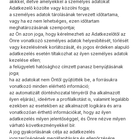
akikkel, illetve amelyekkel a személyes adatokat
Adatkezelő közölte vagy közölni fogja;
a személyes adatok tárolásának tervezett időtartama,
vagy ha ez nem lehetséges, ezen időtartam
meghatározásának szempontjai;
az Ön azon joga, hogy kérelmezheti az Adatkezelőtől az
Önre vonatkozó személyes adatok helyesbítését, törlését
vagy kezelésének korlátozását, és jogos érdeken alapuló
adatkezelés esetén tiltakozhat az ilyen személyes adatok
kezelése ellen;
a felügyeleti hatósághoz címzett panasz benyújtásának
joga;
ha az adatokat nem Öntől gyűjtötték be, a forrásukra
vonatkozó minden elérhető információ;
az automatizált döntéshozatal tényéről (ha alkalmazott
ilyen eljárás), ideértve a profilalkotást is, valamint legalább
ezekben az esetekben az alkalmazott logikára és arra
vonatkozóan érthető információkat, hogy az ilyen
adatkezelés milyen jelentőséggel, és Önre nézve milyen
várható következményekkel bír.
A jog gyakorlásának célja az adatkezelés
jogszerűségének megállapítására és ellenőrzésére