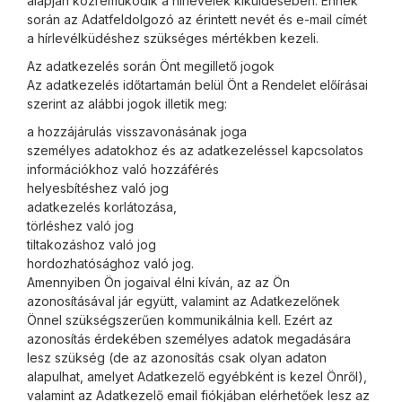
alapján közreműködik a hírlevelek kiküldésében. Ennek
során az Adatfeldolgozó az érintett nevét és e-mail címét
a hírlevélküdéshez szükséges mértékben kezeli.
Az adatkezelés során Önt megillető jogok
Az adatkezelés időtartamán belül Önt a Rendelet előírásai
szerint az alábbi jogok illetik meg:
a hozzájárulás visszavonásának joga
személyes adatokhoz és az adatkezeléssel kapcsolatos
információkhoz való hozzáférés
helyesbítéshez való jog
adatkezelés korlátozása,
törléshez való jog
tiltakozáshoz való jog
hordozhatósághoz való jog.
Amennyiben Ön jogaival élni kíván, az az Ön
azonosításával jár együtt, valamint az Adatkezelőnek
Önnel szükségszerűen kommunikálnia kell. Ezért az
azonosítás érdekében személyes adatok megadására
lesz szükség (de az azonosítás csak olyan adaton
alapulhat, amelyet Adatkezelő egyébként is kezel Önről),
valamint az Adatkezelő email fiókjában elérhetőek lesz az