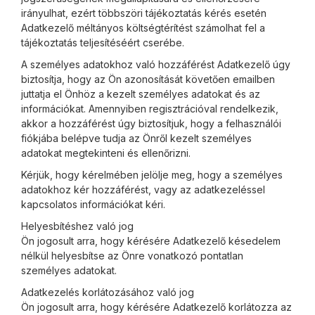
irányulhat, ezért többszöri tájékoztatás kérés esetén
Adatkezelő méltányos költségtérítést számolhat fel a
tájékoztatás teljesítéséért cserébe.
A személyes adatokhoz való hozzáférést Adatkezelő úgy
biztosítja, hogy az Ön azonosítását követően emailben
juttatja el Önhöz a kezelt személyes adatokat és az
információkat. Amennyiben regisztrációval rendelkezik,
akkor a hozzáférést úgy biztosítjuk, hogy a felhasználói
fiókjába belépve tudja az Önről kezelt személyes
adatokat megtekinteni és ellenőrizni.
Kérjük, hogy kérelmében jelölje meg, hogy a személyes
adatokhoz kér hozzáférést, vagy az adatkezeléssel
kapcsolatos információkat kéri.
Helyesbítéshez való jog
Ön jogosult arra, hogy kérésére Adatkezelő késedelem
nélkül helyesbítse az Önre vonatkozó pontatlan
személyes adatokat.
Adatkezelés korlátozásához való jog
Ön jogosult arra, hogy kérésére Adatkezelő korlátozza az