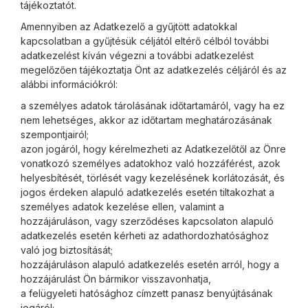
tájékoztatót.
Amennyiben az Adatkezelő a gyűjtött adatokkal
kapcsolatban a gyűjtésük céljától eltérő célból további
adatkezelést kíván végezni a további adatkezelést
megelőzően tájékoztatja Önt az adatkezelés céljáról és az
alábbi információkról:
a személyes adatok tárolásának időtartamáról, vagy ha ez
nem lehetséges, akkor az időtartam meghatározásának
szempontjairól;
azon jogáról, hogy kérelmezheti az Adatkezelőtől az Önre
vonatkozó személyes adatokhoz való hozzáférést, azok
helyesbítését, törlését vagy kezelésének korlátozását, és
jogos érdeken alapuló adatkezelés esetén tiltakozhat a
személyes adatok kezelése ellen, valamint a
hozzájáruláson, vagy szerződéses kapcsolaton alapuló
adatkezelés esetén kérheti az adathordozhatósághoz
való jog biztosítását;
hozzájáruláson alapuló adatkezelés esetén arról, hogy a
hozzájárulást Ön bármikor visszavonhatja,
a felügyeleti hatósághoz címzett panasz benyújtásának
jogáról;