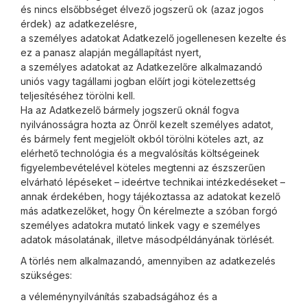
és nincs elsőbbséget élvező jogszerű ok (azaz jogos
érdek) az adatkezelésre,
a személyes adatokat Adatkezelő jogellenesen kezelte és
ez a panasz alapján megállapítást nyert,
a személyes adatokat az Adatkezelőre alkalmazandó
uniós vagy tagállami jogban előírt jogi kötelezettség
teljesítéséhez törölni kell.
Ha az Adatkezelő bármely jogszerű oknál fogva
nyilvánosságra hozta az Önről kezelt személyes adatot,
és bármely fent megjelölt okból törölni köteles azt, az
elérhető technológia és a megvalósítás költségeinek
figyelembevételével köteles megtenni az észszerűen
elvárható lépéseket – ideértve technikai intézkedéseket –
annak érdekében, hogy tájékoztassa az adatokat kezelő
más adatkezelőket, hogy Ön kérelmezte a szóban forgó
személyes adatokra mutató linkek vagy e személyes
adatok másolatának, illetve másodpéldányának törlését.
A törlés nem alkalmazandó, amennyiben az adatkezelés
szükséges:
a véleménynyilvánítás szabadságához és a