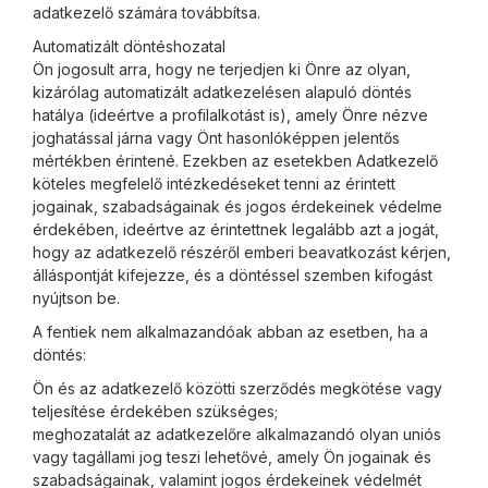
adatkezelő számára továbbítsa.
Automatizált döntéshozatal
Ön jogosult arra, hogy ne terjedjen ki Önre az olyan,
kizárólag automatizált adatkezelésen alapuló döntés
hatálya (ideértve a profilalkotást is), amely Önre nézve
joghatással járna vagy Önt hasonlóképpen jelentős
mértékben érintené. Ezekben az esetekben Adatkezelő
köteles megfelelő intézkedéseket tenni az érintett
jogainak, szabadságainak és jogos érdekeinek védelme
érdekében, ideértve az érintettnek legalább azt a jogát,
hogy az adatkezelő részéről emberi beavatkozást kérjen,
álláspontját kifejezze, és a döntéssel szemben kifogást
nyújtson be.
A fentiek nem alkalmazandóak abban az esetben, ha a
döntés:
Ön és az adatkezelő közötti szerződés megkötése vagy
teljesítése érdekében szükséges;
meghozatalát az adatkezelőre alkalmazandó olyan uniós
vagy tagállami jog teszi lehetővé, amely Ön jogainak és
szabadságainak, valamint jogos érdekeinek védelmét