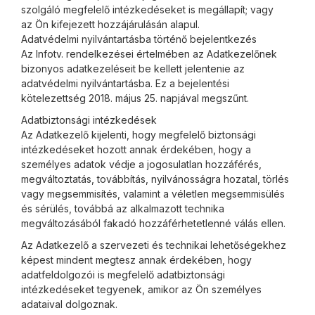
szolgáló megfelelő intézkedéseket is megállapít; vagy
az Ön kifejezett hozzájárulásán alapul.
Adatvédelmi nyilvántartásba történő bejelentkezés
Az Infotv. rendelkezései értelmében az Adatkezelőnek
bizonyos adatkezeléseit be kellett jelentenie az
adatvédelmi nyilvántartásba. Ez a bejelentési
kötelezettség 2018. május 25. napjával megszűnt.
Adatbiztonsági intézkedések
Az Adatkezelő kijelenti, hogy megfelelő biztonsági
intézkedéseket hozott annak érdekében, hogy a
személyes adatok védje a jogosulatlan hozzáférés,
megváltoztatás, továbbítás, nyilvánosságra hozatal, törlés
vagy megsemmisítés, valamint a véletlen megsemmisülés
és sérülés, továbbá az alkalmazott technika
megváltozásából fakadó hozzáférhetetlenné válás ellen.
Az Adatkezelő a szervezeti és technikai lehetőségekhez
képest mindent megtesz annak érdekében, hogy
adatfeldolgozói is megfelelő adatbiztonsági
intézkedéseket tegyenek, amikor az Ön személyes
adataival dolgoznak.