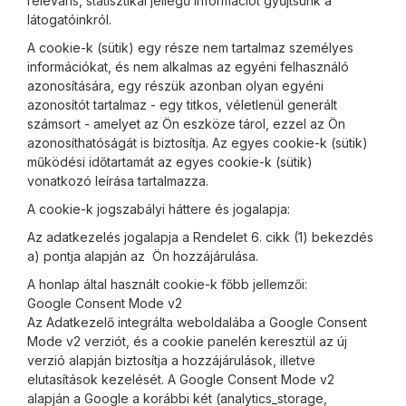
releváns, statisztikai jellegű információt gyűjtsünk a
látogatóinkról.
A cookie-k (sütik) egy része nem tartalmaz személyes
információkat, és nem alkalmas az egyéni felhasználó
azonosítására, egy részük azonban olyan egyéni
azonosítót tartalmaz - egy titkos, véletlenül generált
számsort - amelyet az Ön eszköze tárol, ezzel az Ön
azonosíthatóságát is biztosítja. Az egyes cookie-k (sütik)
működési időtartamát az egyes cookie-k (sütik)
vonatkozó leírása tartalmazza.
A cookie-k jogszabályi háttere és jogalapja:
Az adatkezelés jogalapja a Rendelet 6. cikk (1) bekezdés
a) pontja alapján az Ön hozzájárulása.
A honlap által használt cookie-k főbb jellemzői:
Google Consent Mode v2
Az Adatkezelő integrálta weboldalába a Google Consent
Mode v2 verziót, és a cookie panelén keresztül az új
verzió alapján biztosítja a hozzájárulások, illetve
elutasítások kezelését. A Google Consent Mode v2
alapján a Google a korábbi két (analytics_storage,