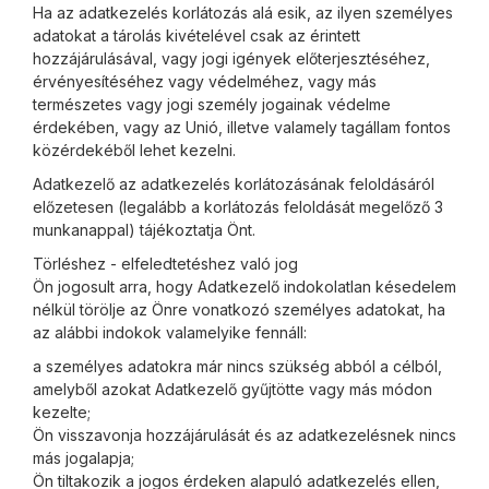
Ha az adatkezelés korlátozás alá esik, az ilyen személyes
adatokat a tárolás kivételével csak az érintett
hozzájárulásával, vagy jogi igények előterjesztéséhez,
érvényesítéséhez vagy védelméhez, vagy más
természetes vagy jogi személy jogainak védelme
érdekében, vagy az Unió, illetve valamely tagállam fontos
közérdekéből lehet kezelni.
Adatkezelő az adatkezelés korlátozásának feloldásáról
előzetesen (legalább a korlátozás feloldását megelőző 3
munkanappal) tájékoztatja Önt.
Törléshez - elfeledtetéshez való jog
Ön jogosult arra, hogy Adatkezelő indokolatlan késedelem
nélkül törölje az Önre vonatkozó személyes adatokat, ha
az alábbi indokok valamelyike fennáll:
a személyes adatokra már nincs szükség abból a célból,
amelyből azokat Adatkezelő gyűjtötte vagy más módon
kezelte;
Ön visszavonja hozzájárulását és az adatkezelésnek nincs
más jogalapja;
Ön tiltakozik a jogos érdeken alapuló adatkezelés ellen,