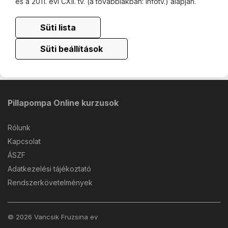
és a 2011. évi CXII. tv. (a továbbiakban: Infotv.) alapján.
Süti lista
Süti beállítások
Pillapompa Online kurzusok
Rólunk
Kapcsolat
ÁSZF
Adatkezelési tájékoztató
Rendszerkövetelmények
© 2026 Vancsik Fruzsina ev