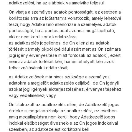
adatkezelést, ha az alábbiak valamelyike teljesül:
Ön vitatja a személyes adatok pontosságát, ez esetben a
korlátozás arra az időtartamra vonatkozik, amely lehetővé
teszi, hogy Adatkezelő ellenőrizze a személyes adatok
pontosságát, ha a pontos adat azonnal megállapítható,
akkor nem kerül sor a korlátozásra;
az adatkezelés jogellenes, de Ön ellenzi az adatok
törlését bármely okból (például azért mert az Ön számára
jogi igény érvényesítése miatt fontosak az adatok), ezért
nem az adatok törlését kéri, hanem ehelyett kéri azok
felhasználásának korlátozását;
az Adatkezelőnek már nincs szüksége a személyes
adatokra a megjelölt adatkezelés céljából, de Ön igényli
azokat jogi igények előterjesztéséhez, érvényesítéséhez
vagy védelméhez; vagy
Ön tiltakozott az adatkezelés ellen, de Adatkezelő jogos
érdeke is megalapozhatja az adatkezelést, ez esetben
amíg megállapításra nem kerül, hogy Adatkezelő jogos
indokai elsőbbséget élveznek-e az Ön jogos indokaival
szemben, az adatkezelést korlátozni kell.