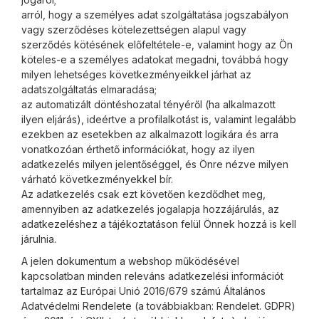
arról, hogy a személyes adat szolgáltatása jogszabályon
vagy szerződéses kötelezettségen alapul vagy
szerződés kötésének előfeltétele-e, valamint hogy az Ön
köteles-e a személyes adatokat megadni, továbbá hogy
milyen lehetséges következményeikkel járhat az
adatszolgáltatás elmaradása;
az automatizált döntéshozatal tényéről (ha alkalmazott
ilyen eljárás), ideértve a profilalkotást is, valamint legalább
ezekben az esetekben az alkalmazott logikára és arra
vonatkozóan érthető információkat, hogy az ilyen
adatkezelés milyen jelentőséggel, és Önre nézve milyen
várható következményekkel bír.
Az adatkezelés csak ezt követően kezdődhet meg,
amennyiben az adatkezelés jogalapja hozzájárulás, az
adatkezeléshez a tájékoztatáson felül Önnek hozzá is kell
járulnia.
A jelen dokumentum a webshop működésével
kapcsolatban minden releváns adatkezelési információt
tartalmaz az Európai Unió 2016/679 számú Általános
Adatvédelmi Rendelete (a továbbiakban: Rendelet. GDPR)