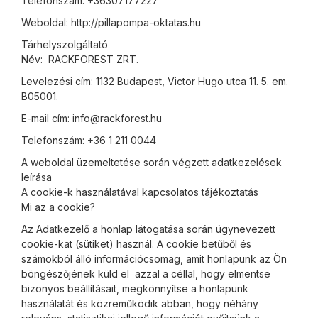
Telefonszám: +36307177227
Weboldal: http://pillapompa-oktatas.hu
Tárhelyszolgáltató
Név: RACKFOREST ZRT.
Levelezési cím: 1132 Budapest, Victor Hugo utca 11. 5. em.
B05001.
E-mail cím: info@rackforest.hu
Telefonszám: +36 1 211 0044
A weboldal üzemeltetése során végzett adatkezelések
leírása
A cookie-k használatával kapcsolatos tájékoztatás
Mi az a cookie?
Az Adatkezelő a honlap látogatása során úgynevezett
cookie-kat (sütiket) használ. A cookie betűből és
számokból álló információcsomag, amit honlapunk az Ön
böngészőjének küld el azzal a céllal, hogy elmentse
bizonyos beállításait, megkönnyítse a honlapunk
használatát és közreműködik abban, hogy néhány